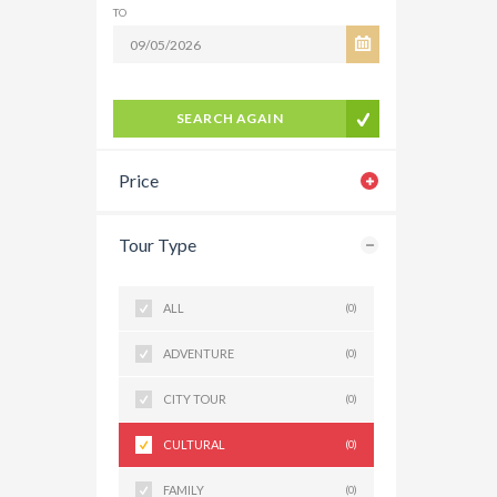
TO
SEARCH AGAIN
Price
Tour Type
ALL
(0)
ADVENTURE
(0)
CITY TOUR
(0)
CULTURAL
(0)
FAMILY
(0)