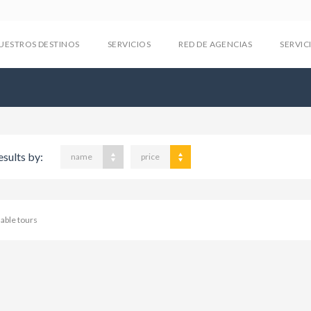
UESTROS DESTINOS
SERVICIOS
RED DE AGENCIAS
SERVIC
esults by:
name
price
lable tours