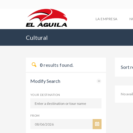
LA EMPRESA
N
Cultural
0
results found.
Sort r
Modify Search
No avai
YOUR DESTINATION
FROM