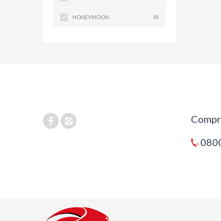
HONEYMOON
(0)
Compra
0800